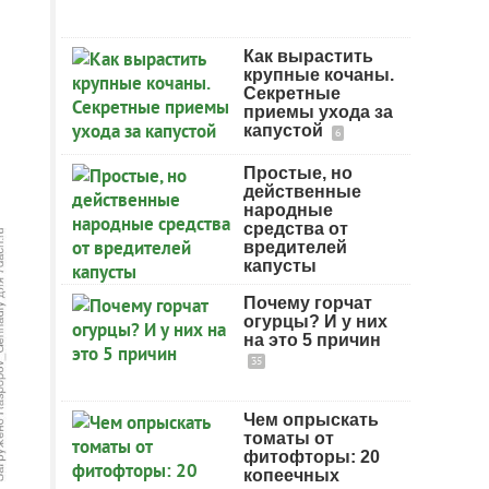
Как вырастить
крупные кочаны.
Секретные
приемы ухода за
капустой
6
Простые, но
действенные
народные
средства от
вредителей
капусты
Почему горчат
огурцы? И у них
на это 5 причин
35
Чем опрыскать
томаты от
фитофторы: 20
копеечных