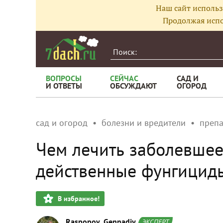
Наш сайт использ
Продолжая испо
ВОПРОСЫ
СЕЙЧАС
САД И
И ОТВЕТЫ
ОБСУЖДАЮТ
ОГОРОД
сад и огород
болезни и вредители
преп
Чем лечить заболевшее
действенные фунгицид
В избранное!
Raspopov_Gennadiy
ЭКСПЕРТ