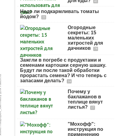
для еды?
41
Надо ли подкармливать томаты
йодом?
22
Огородные
секреты: 15
маленьких
хитростей для
дачников
79
Зажгли в погребе с продуктами и
семенами картошки серную шашку.
Будут ли после такой обработки
прорастать семена? И что теперь с
запасами делать?
14
Почему у
баклажанов в
теплице вянут
листья?
17
"Мохофф":
инструкция по
применению