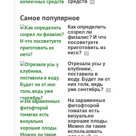
средств
95
Самое популярное
Как определить
созрел ли
физалис? И что
посоветуете
приготовить из
него?
29
Отрезала усы у
клубники,
поставила в
воду. Будет ли от
них толк, ведь
уже сентябрь?
10
На зараженных
фитофторой
томатах есть
визуально
хорошие плоды.
Можно ли такие
использовать