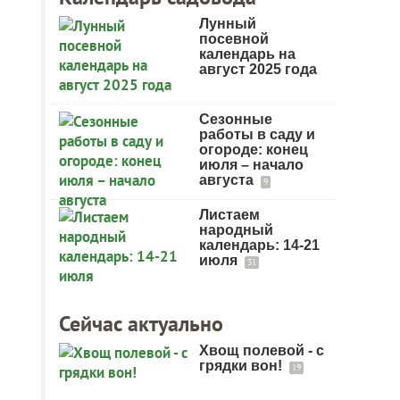
Лунный
посевной
календарь на
август 2025 года
Сезонные
работы в саду и
огороде: конец
июля – начало
августа
9
Листаем
народный
календарь: 14-21
июля
31
Сейчас актуально
Хвощ полевой - с
грядки вон!
19