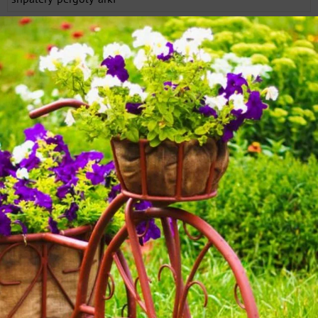
0 записей
лучшие
новые
сейчас обсуждают
Тут пока нет записей
Результаты загружаются...
Попробуйте искать материалы нашего клуба с
помощью Яндекс.Поиск!