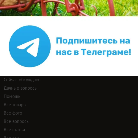
ИНН: 9715003782 КПП: 771501001 ОГРН:
5147746293448
Email:
info@7dach.ru
Тел: +7 (916) 710-7449 (семена не продаем!)
Главная страница
Сейчас публикуют
Сейчас обсуждают
Дачные вопросы
Помощь
Все товары
Все фото
Все вопросы
Все статьи
Все тэги