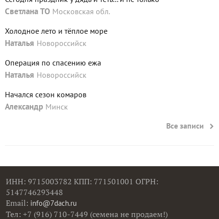
Светлана ТО
Московская обл.
Холодное лето и тёплое море
Наталья
Новороссийск
Операция по спасению ежа
Наталья
Новороссийск
Начался сезон комаров
Александр
Минск
Все записи
ИНН: 9715003782 КПП: 771501001 ОГРН:
5147746293448
Email:
info@7dach.ru
Тел: +7 (916) 710-7449 (семена не продаем!)