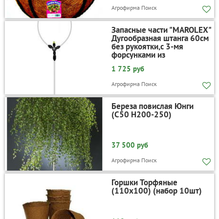
Агрофирма Поиск
Запасные части "MAROLEX"
Дугообразная штанга 60см
без рукоятки,с 3-мя
форсунками из
кислоустойчивой
1 725 руб
стали(RSL6
Агрофирма Поиск
Береза повислая Юнги
(С50 Н200-250)
37 500 руб
Агрофирма Поиск
Горшки Торфяные
(110х100) (набор 10шт)