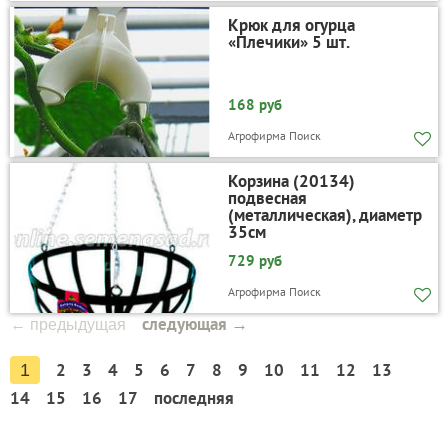
Крюк для огурца
«Плечики» 5 шт.
168 руб
Агрофирма Поиск
Корзина (20134)
подвесная
(металлическая), диаметр
35см
729 руб
Агрофирма Поиск
следующая →
← предыдущая
2
3
4
5
6
7
8
9
10
11
12
13
1
14
15
16
17
последняя