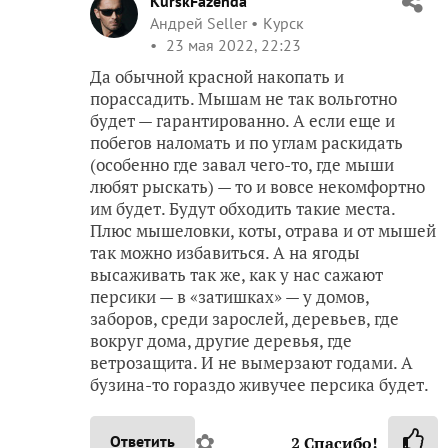
KurskFazenda
Андрей Seller
Курск
23 мая 2022, 22:23
Да обычной красной накопать и
порассадить. Мышам не так вольготно
будет — гарантированно. А если еще и
побегов наломать и по углам раскидать
(особенно где завал чего-то, где мыши
любят рыскать) — то и вовсе некомфортно
им будет. Будут обходить такие места.
Плюс мышеловки, коты, отрава и от мышей
так можно избавиться. А на ягоды
высаживать так же, как у нас сажают
персики — в «затишках» — у домов,
заборов, среди зарослей, деревьев, где
вокруг дома, другие деревья, где
ветрозащита. И не вымерзают годами. А
бузина-то гораздо живучее персика будет.
✿
Ответить
2
Спасибо!