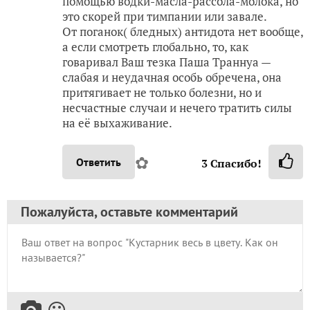
помощью водки-масла-рассола-молока, но
это скорей при тимпании или завале.
От поганок( бледных) антидота нет вообще,
а если смотреть глобально, то, как
говаривал Ваш тезка Паша Траннуа —
слабая и неудачная особь обречена, она
притягивает не только болезни, но и
несчастные случаи и нечего тратить силы
на её выхаживание.
✿
Ответить
3
Спасибо!
Пожалуйста, оставьте комментарий