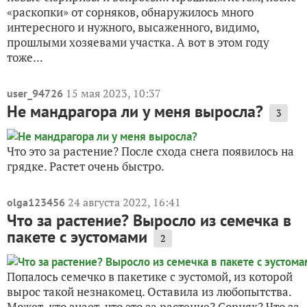
«раскопки» от сорняков, обнаружилось много
интересного и нужного, высаженного, видимо,
прошлыми хозяевами участка. А вот в этом году
тоже...
15 мая 2023, 10:37
user_94726
Не мандрагора ли у меня выросла?
3
Что это за растение? После схода снега появилось на
грядке. Растет очень быстро.
24 августа 2022, 16:41
olga123456
Что за растение? Выросло из семечка в
пакете с эустомами
2
Попалось семечко в пакетике с эустомой, из которой
вырос такой незнакомец. Оставила из любопытства.
Может, кто знает, что это за растение? Сорняк? Что за