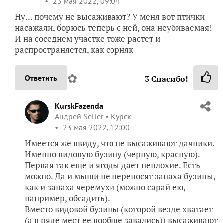
23 мая 2022, 09:04
Ну… почему не высаживают? У меня вот птички
насажали, борюсь теперь с ней, она неубиваемая!
И на соседнем участке тоже растет и
распространяется, как сорняк
✿
Ответить
3
Спасибо!
KurskFazenda
Андрей Seller
Курск
23 мая 2022, 12:00
Имеется же ввиду, что не высаживают дачники.
Именно видовую бузину (черную, красную).
Первая так еще и ягоды дает неплохие. Есть
можно. Да и мыши не переносят запаха бузины,
как и запаха черемухи (можно сарай ею,
например, обсадить).
Вместо видовой бузины (которой везде хватает
(а в ряде мест ее вообще завались)) высаживают