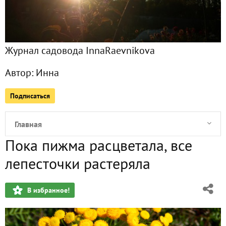
Журнал садовода InnaRaevnikova
Автор:
Инна
Подписаться
Главная
Пока пижма расцветала, все
Подписчики
16
лепесточки растеряла
Все публикации
27
В избранное!
Фото
1933
Сейчас обсуждают