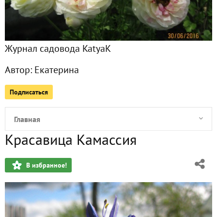
Журнал садовода KatyaK
Автор:
Екатерина
Подписаться
Главная
Красавица Камассия
Подписчики
54
В избранное!
Все публикации
54
Фото
451
Сейчас обсуждают