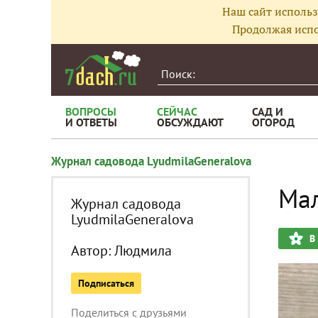
Наш сайт использ
Продолжая испо
ВОПРОСЫ
СЕЙЧАС
САД И
И ОТВЕТЫ
ОБСУЖДАЮТ
ОГОРОД
Журнал садовода LyudmilaGeneralova
Ма
Журнал садовода
LyudmilaGeneralova
В
Автор:
Людмила
Подписаться
Поделиться с друзьями