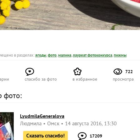
мещено в разделах:
ягоды
,
фото
,
малина
,
лауреат фотоконкурса
,
пижмы
722
арии
спасибо за фото
в избранное
просмотра
р фото:
LyudmilaGeneralova
Людмила
Омск
14 августа 2016, 13:30
Сказать спасибо!
17209