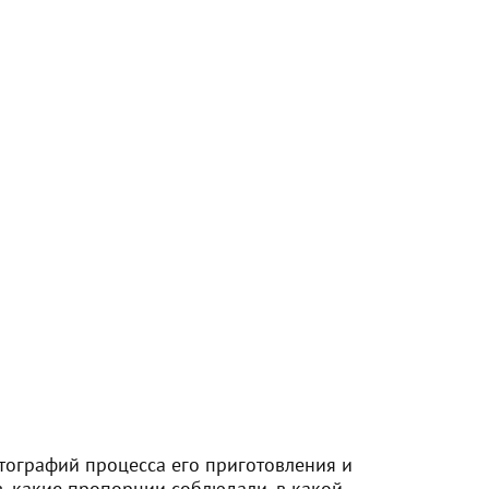
отографий процесса его приготовления и
в, какие пропорции соблюдали, в какой