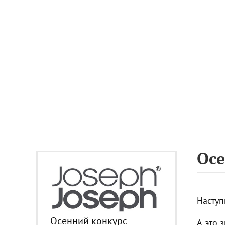
Осе
Наступ
Осенний конкурс
А это 