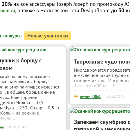
а 20%
на все аксессуары Joseph Joseph по промокоду J
, а также в московской сети DesignBoom
до 30 н
boom.ru
Новые участники
 конкурса
ушки к борщу с
Творожные чудо-пон
ноком
Иногда хочется порадоват
в масле пончиков трудно о
лагаю вашему вниманию
готовим их так. Ингредиен
ные пампушки к борщу!
4 ст. ложкиЯйцо — 1...
ина этих пампушек исчезнет
о… в общем, борща они не
Anton_URAL
тся... Еще горячие!
19.10, 07:24
диентыМолоко — 0,5
наМука — 250 гСахар — 0,5 ст.
Соль — на кончике
асло...
Запекаем скумбрию 
leo
19.10, 13:43
паприкой и чесночко