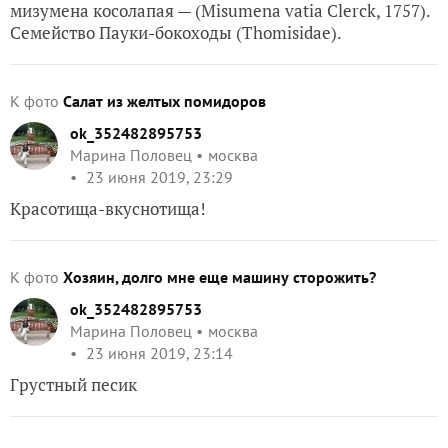
мизумена косолапая — (Misumena vatia Clerck, 1757).
Семейство Пауки-бокоходы (Thomisidae).
К фото
Салат из желтых помидоров
ok_352482895753
Марина Половец
москва
23 июня 2019, 23:29
Красотища-вкуснотища!
К фото
Хозяин, долго мне еще машину сторожить?
ok_352482895753
Марина Половец
москва
23 июня 2019, 23:14
Грустный песик