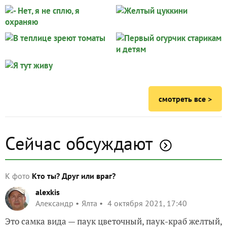
грядки
картофель
- Нет, я не сплю, я
Желтый цуккини
Елена К
Елена К
охраняю
грядки
огурцы
В теплице зреют
Первый огурчик
Елена К
Елена К
томаты
старикам и детям
смотреть все >
Я тут живу
Елена К
Сейчас обсуждают
К фото
Кто ты? Друг или враг?
alexkis
Александр
Ялта
4 октября 2021, 17:40
Это самка вида — паук цветочный, паук-краб желтый,