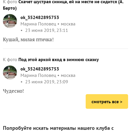
К фото
Скачет шустрая синица, ей на месте не сидится (А.
Барто)
ok_352482895753
Марина Половец
москва
23 июня 2019, 23:11
Кушай, милая птичка!
К фото
Под этой аркой вход в зимнюю сказку
ok_352482895753
Марина Половец
москва
23 июня 2019, 23:09
Чудесно!
смотреть все >
Попробуйте искать материалы нашего клуба с