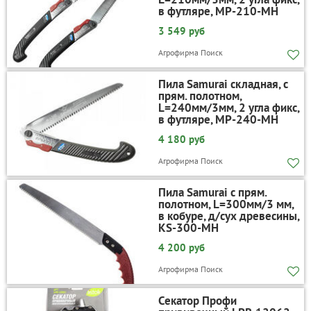
в футляре, MP-210-MH
3 549 руб
Агрофирма Поиск
Пила Samurai складная, с
прям. полотном,
L=240мм/3мм, 2 угла фикс,
в футляре, MP-240-MH
4 180 руб
Агрофирма Поиск
Пила Samurai с прям.
полотном, L=300мм/3 мм,
в кобуре, д/сух древесины,
KS-300-MH
4 200 руб
Агрофирма Поиск
Секатор Профи