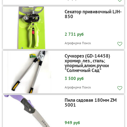
Секатор прививочный LJH-
850
2 731 руб
Агрофирма Поиск
Сучкорез (GD-14458)
хромир. лез., сталь;
упорный,алюм.ручки
"Солнечный Сад"
3 500 руб
Агрофирма Поиск
Пила садовая 180мм ZM
5001
949 руб