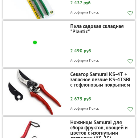
2 437 руб
Агрофирма Поиск
Пила садовая складная
"Plantic"
2 490 руб
Агрофирма Поиск
Секатор Samurai KS-4Т +
запасное лезвие KS-4TSBL
с тефлоновым покрытием
2 675 руб
Агрофирма Поиск
Ножницы Samurai для
сбора фруктов, овощей и
цветов с изогнутыми
лезвиями (KS-2C)