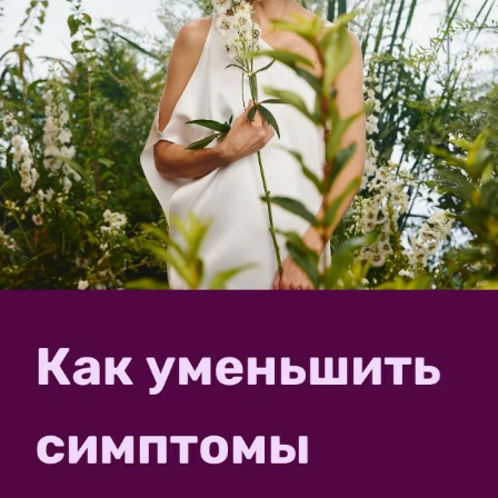
Бегония
Бокарнея
Дизиготека
Камнеломка
Кипарисовик
Колеус
Фатсия
Филодендрон селло
74 руб
Агрофирма Поиск