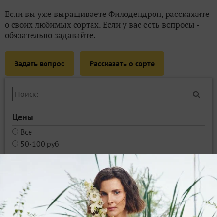
Если вы уже выращиваете Филодендрон, расскажите
о своих любимых сортах. Если у вас есть вопросы -
обязательно задавайте.
Задать вопрос
Рассказать о сорте
Цены
Все
50-100 руб
Магазины
Агрофирма
Поиск
Смотрите также
Аспарагус