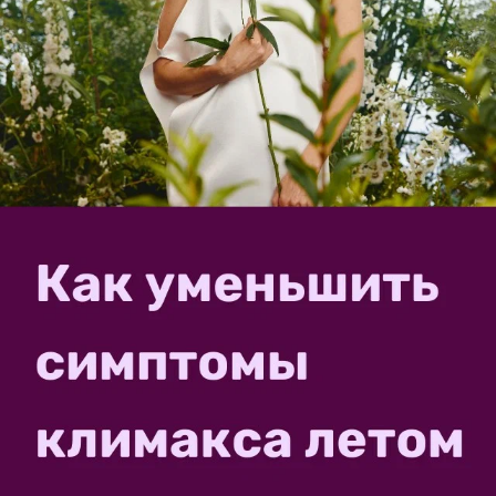
14 140 руб
Hitsad
Садовый умывальник с
чашей U08157, высота 130
см
17 205 руб
Hitsad
Садовый умывальник под
дерево U08174
стеклопластик
8 400 руб
Hitsad
Садовый умывальник с
латунным краном U08613,
стеклопластик, высота 124