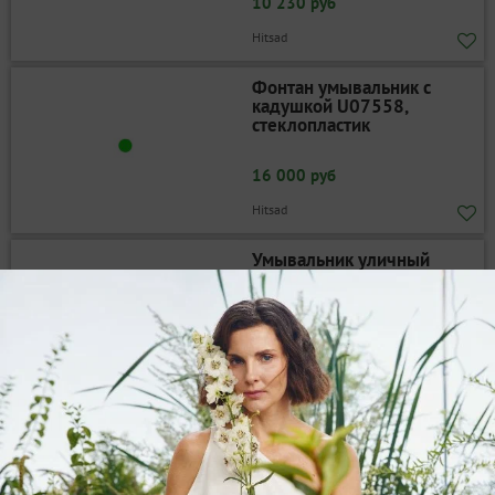
10 230 руб
Hitsad
Фонтан умывальник с
кадушкой U07558,
стеклопластик
16 000 руб
Hitsad
Умывальник уличный
садовый "Столб" U07560
стеклопластик, высота 110
см
9 580 руб
Hitsad
Умывальник садовый под
гальку с 2 кранами U08154