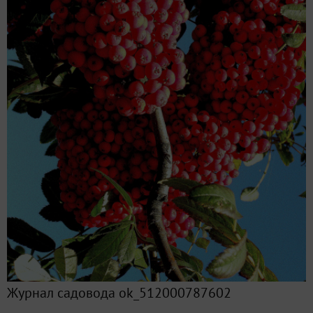
Журнал садовода ok_512000787602