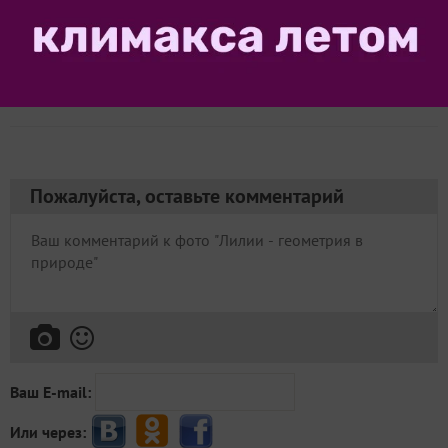
ok_512000787602
Игорь Сычев
Минск
9 февраля 2018, 22:55
236
Сказать спасибо!
Пожалуйста, оставьте комментарий
Ваш E-mail:
Или через: