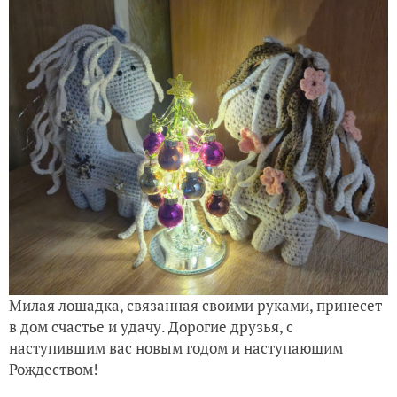
Фото
98
Сейчас обсуждают
Милая лошадка, связанная своими руками, принесет
в дом счастье и удачу. Дорогие друзья, с
наступившим вас новым годом и наступающим
Рождеством!