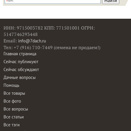
ИНН: 9715003782 КПП: 771501001 ОГРН:
5147746293448
Email:
info@7dach.ru
Тел: +7 (916) 710-7449 (семена не продаем!)
Главная страница
Сейчас публикуют
Сейчас обсуждают
Дачные вопросы
Помощь
Все товары
Все фото
Все вопросы
Все статьи
Все тэги