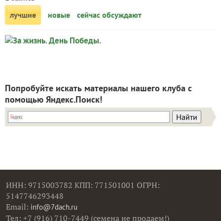
лучшие
новые
сейчас обсуждают
цветы
За жизнь. День
Daria Belimova
Победы.
Попробуйте искать материалы нашего клуба с
помощью Яндекс.Поиск!
ИНН: 9715003782 КПП: 771501001 ОГРН:
5147746293448
Email:
info@7dach.ru
Тел: +7 (916) 710-7449 (семена не продаем!)