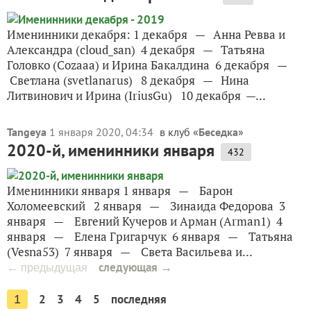
Именинники декабря: 1 декабря — Анна Ревва и
Александра (cloud_san) 4 декабря — Татьяна
Головко (Cozaaa) и Ирина Бакалдина 6 декабря —
Светлана (svetlanarus) 8 декабря — Нина
Литвинович и Ирина (IriusGu) 10 декабря —...
Tangeya
1 января 2020, 04:34
в клуб «
Беседка
»
2020-й, именинники января
432
Именинники января 1 января — Барон
Холомеевский 2 января — Зинаида Федорова 3
января — Евгений Кучеров и Арман (Arman1) 4
января — Елена Григарчук 6 января — Татьяна
(Vesna53) 7 января — Света Васильева и...
следующая →
← предыдущая
2
3
4
5
последняя
1