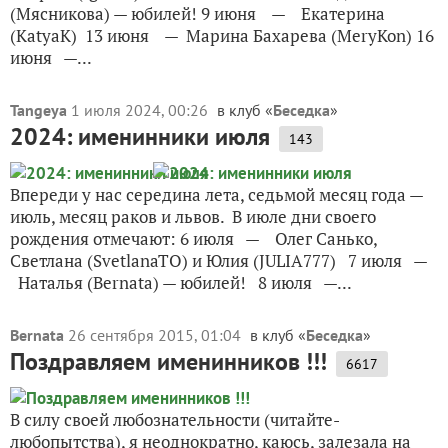
(Мясникова) — юбилей! 9 июня — Екатерина
(KatyaK) 13 июня — Марина Бахарева (MeryKon) 16
июня —...
Tangeya
1 июля 2024, 00:26
в клуб «
Беседка
»
2024: именинники июля
143
Впереди у нас середина лета, седьмой месяц года —
июль, месяц раков и львов. В июле дни своего
рождения отмечают: 6 июля — Олег Санько,
Светлана (SvetlanaTO) и Юлия (JULIA777) 7 июля —
Наталья (Bernata) — юбилей! 8 июля —...
Bernata
26 сентября 2015, 01:04
в клуб «
Беседка
»
Поздравляем именинников !!!
6617
В силу своей любознательности (читайте-
любопытства), я неоднократно, каюсь, залезала на