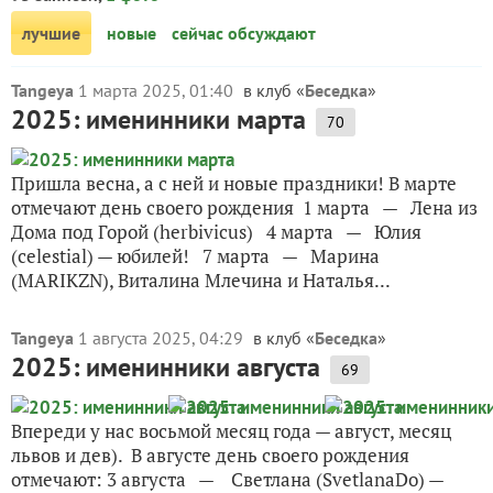
лучшие
новые
сейчас обсуждают
Tangeya
1 марта 2025, 01:40
в клуб «
Беседка
»
2025: именинники марта
70
Пришла весна, а с ней и новые праздники! В марте
отмечают день своего рождения 1 марта — Лена из
Дома под Горой (herbivicus) 4 марта — Юлия
(celestial) — юбилей! 7 марта — Марина
(MARIKZN), Виталина Млечина и Наталья...
Tangeya
1 августа 2025, 04:29
в клуб «
Беседка
»
2025: именинники августа
69
Впереди у нас восьмой месяц года — август, месяц
львов и дев). В августе день своего рождения
отмечают: 3 августа — Светлана (SvetlanaDo) —