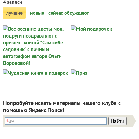
4 записи
лучшие
новые
сейчас обсуждают
Все осенние цветы
Мой подарочек
Валентина Морозова
Федорова Зинаида
мои, подруги
Приз
поздравляют с
Чудесная книга в
Татьяна Луговская
Попробуйте искать материалы нашего клуба с
призом - книгой
Федорова Зинаида
подарок
помощью Яндекс.Поиск!
"Сам себе садовник"
с личным
автографом автора
Ольги Вороновой!