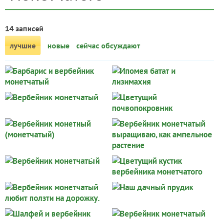
14 записей
лучшие
новые
сейчас обсуждают
рассада
Барбарис и
Ипомея батат и
Наталья Трахан
Влада
вербейник
лизимахия
монетчатый
Вербейник
Цветущий
Юлия
Людмила
монетчатый
почвопокровник
Вербейник
Вербейник
Татьяна
Нина Литвинович
монетный
монетчатый
(монетчатый)
выращиваю, как
Вербейник
Цветущий кустик
ампельное растени
Lena342
Нина Литвинович
монетчаты́й
вербейника