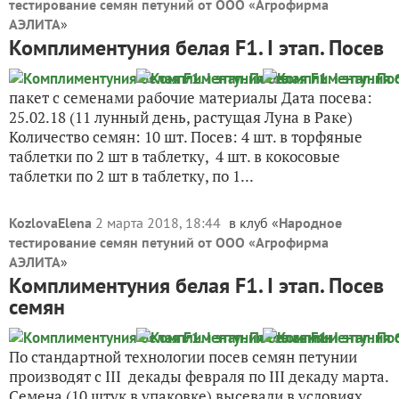
тестирование семян петуний от ООО «Агрофирма
АЭЛИТА
»
Комплиментуния белая F1. I этап. Посев
пакет с семенами рабочие материалы Дата посева:
25.02.18 (11 лунный день, растущая Луна в Раке)
Количество семян: 10 шт. Посев: 4 шт. в торфяные
таблетки по 2 шт в таблетку, 4 шт. в кокосовые
таблетки по 2 шт в таблетку, по 1...
KozlovaElena
2 марта 2018, 18:44
в клуб «
Народное
тестирование семян петуний от ООО «Агрофирма
АЭЛИТА
»
Комплиментуния белая F1. I этап. Посев
семян
По стандартной технологии посев семян петунии
производят с III декады февраля по III декаду марта.
Семена (10 штук в упаковке) высевали в условиях