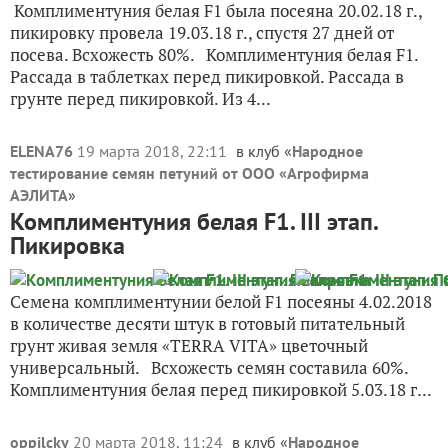
Комплиментуния белая F1 была посеяна 20.02.18 г.,
пикировку провела 19.03.18 г., спустя 27 дней от
посева. Всхожесть 80%. Комплиментуния белая F1.
Рассада в таблетках перед пикировкой. Рассада в
грунте перед пикировкой. Из 4...
ELENA76
19 марта 2018, 22:11
в клуб «
Народное
тестирование семян петуний от ООО «Агрофирма
АЭЛИТА
»
Комплиментуния белая F1. III этап.
Пикировка
Семена комплиментунии белой F1 посеяны 4.02.2018
в количестве десяти штук в готовый питательный
грунт живая земля «TERRA VITA» цветочный
универсальный. Всхожесть семян составила 60%.
Комплиментуния белая перед пикировкой 5.03.18 г...
oppilcky
20 марта 2018, 11:24
в клуб «
Народное