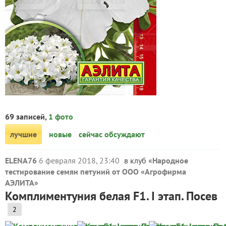
69 записей,
1 фото
лучшие
новые
сейчас обсуждают
ELENA76
6 февраля 2018, 23:40
в клуб «
Народное
тестирование семян петуний от ООО «Агрофирма
АЭЛИТА
»
Комплиментуния белая F1. I этап. Посев
2