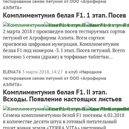
тестирование семян петуний от ООО «Агрофирма
АЭЛИТА
»
Комплиментуния белая F1. 1 этап. Посев
2 марта 2018 г произведен посев тестируемых сортов
петуний от Агрофирмы Аэлита. Всем сортам
присвоена цифровая нумерация. Комплиментуния
белая F1 под номером -3. I этап. Посев петуний. Всего
посеяно 5 семян (драже) в торфяные таблетки...
ELENA76
3 марта 2018, 14:27
в клуб «
Народное
тестирование семян петуний от ООО «Агрофирма
АЭЛИТА
»
Комплиментуния белая F1. II этап.
Всходы. Появление настоящих листьев
Семена комплиментунии белой F1 посеяны 4.02.2018
в количестве десяти штук в готовый питательный
грунт живая земля «TERRA VITA» цветочный