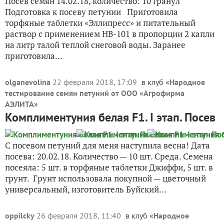
Посев семян 14.02.18, количество: 10 гранул
Подготовка к посеву петунии Приготовила
торфяные таблетки «Эллипресс» и питательный
раствор с применением НВ-101 в пропорции 2 капли
на литр талой теплой снеговой воды. Заранее
приготовила...
olganevolina
22 февраля 2018, 17:09
в клуб «
Народное
тестирование семян петуний от ООО «Агрофирма
АЭЛИТА
»
Комплиментуния белая F1. I этап. Посев
С посевом петуний для меня наступила весна! Дата
посева: 20.02.18. Количество — 10 шт. Среда. Семена
посеяла: 5 шт. в торфяные таблетки Джиффи, 5 шт. в
грунт. Грунт использовала покупной — цветочный
универсальный, изготовитель Буйский...
oppilcky
26 февраля 2018, 11:40
в клуб «
Народное