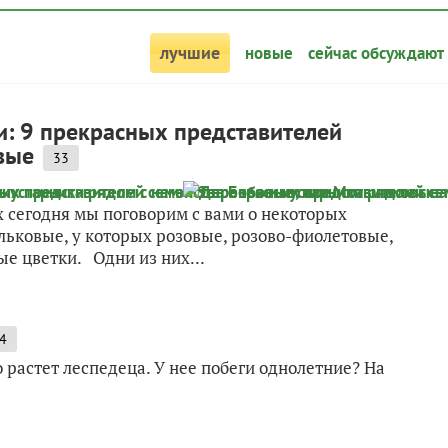
лучшие
новые
сейчас обсуждают
и: 9 прекрасных представителей
вые
33
 сегодня мы поговорим с вами о некоторых
ьковые, у которых розовые, розово-фиолетовые,
е цветки. Одни из них...
4
 растет леспедеца. У нее побеги однолетние? На