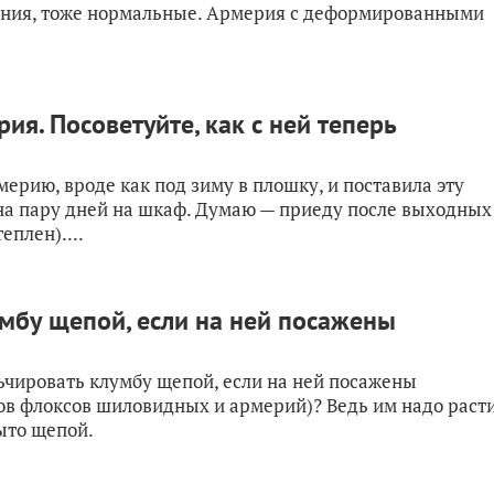
тения, тоже нормальные. Армерия с деформированными
я. Посоветуйте, как с ней теперь
ерию, вроде как под зиму в плошку, и поставила эту
а пару дней на шкаф. Думаю — приеду после выходных
еплен)....
мбу щепой, если на ней посажены
ьчировать клумбу щепой, если на ней посажены
ов флоксов шиловидных и армерий)? Ведь им надо раст
ыто щепой.