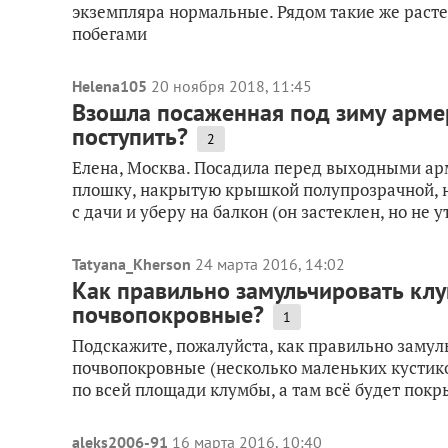
экземпляра нормальные. Рядом такие же рас
побегами
Helena105
20 ноября 2018, 11:45
Взошла посаженная под зиму армери
поступить?
2
Елена, Москва. Посадила перед выходными арм
плошку, накрытую крышкой полупрозрачной, н
с дачи и уберу на балкон (он застеклен, но не ут
Tatyana_Kherson
24 марта 2016, 14:02
Как правильно замульчировать клу
почвопокровные?
1
Подскажите, пожалуйста, как правильно замул
почвопокровные (несколько маленьких кустик
по всей площади клумбы, а там всё будет покр
aleks2006-91
16 марта 2016, 10:40