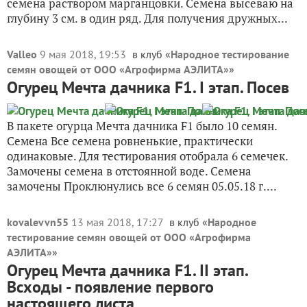
семена раствором марганцовки. Семена высеваю на
глубину 3 см. в один ряд. Для получения дружных...
Valleo
9 мая 2018, 19:53
в клуб «
Народное тестирование
семян овощей от ООО «Агрофирма АЭЛИТА»
»
Огурец Мечта дачника F1. I этап. Посев
В пакете огурца Мечта дачника F1 было 10 семян.
Семена Все семена ровненькие, практически
одинаковые. Для тестирования отобрала 6 семечек.
Замочены семена в отстоянной воде. Семена
замочены Проклюнулись все 6 семян 05.05.18 г....
kovalevvn55
13 мая 2018, 17:27
в клуб «
Народное
тестирование семян овощей от ООО «Агрофирма
АЭЛИТА»
»
Огурец Мечта дачника F1. II этап.
Всходы - появление первого
настоящего листа