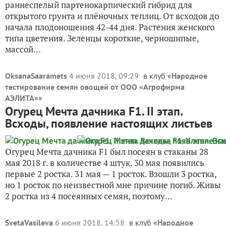
раннеспелый партенокарпический гибрид для
открытого грунта и плёночных теплиц. От всходов до
начала плодоношения 42-44 дня. Растения женского
типа цветения. Зеленцы короткие, черношипые,
массой...
OksanaSaaramets
4 июня 2018, 09:29
в клуб «
Народное
тестирование семян овощей от ООО «Агрофирма
АЭЛИТА»
»
Огурец Мечта дачника F1. II этап.
Всходы, появление настоящих листьев
Огурец Мечта дачника F1 был посеян в стаканы 28
мая 2018 г. в количестве 4 штук. 30 мая появились
первые 2 ростка. 31 мая — 1 росток. Взошли 3 ростка,
но 1 росток по неизвестной мне причине погиб. Живы
2 ростка из 4 посеянных семян, поэтому...
SvetaVasileva
6 июня 2018, 14:58
в клуб «
Народное