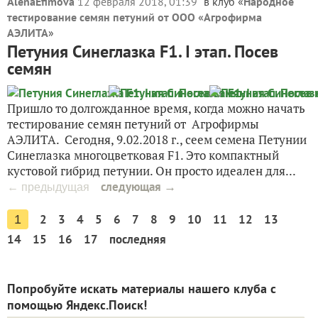
AlenaEfimova
12 февраля 2018, 01:39
в клуб «
Народное
тестирование семян петуний от ООО «Агрофирма
АЭЛИТА
»
Петуния Синеглазка F1. I этап. Посев
семян
Пришло то долгожданное время, когда можно начать
тестирование семян петуний от Агрофирмы
АЭЛИТА. Сегодня, 9.02.2018 г., сеем семена Петунии
Синеглазка многоцветковая F1. Это компактный
кустовой гибрид петунии. Он просто идеален для...
следующая →
← предыдущая
2
3
4
5
6
7
8
9
10
11
12
13
1
14
15
16
17
последняя
Попробуйте искать материалы нашего клуба с
помощью Яндекс.Поиск!