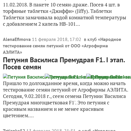
11.02.2018. В пакете 10 семян-драже. Посев 4 шт. в
торфяные таблетки «Джиффи» (Jiffy). Таблетки
Таблетки замачивала водой комнатной температуры
с добавлением 2 капель НВ-101...
AlenaEfimova
11 февраля 2018, 17:02
в клуб «
Народное
тестирование семян петуний от ООО «Агрофирма
АЭЛИТА
»
Петуния Василиса Премудрая F1. I этап.
Посев семян
Пришло то долгожданное время, когда можно начать
тестирование семян петуний от Агрофирмы АЭЛИТА.
Сегодня, 9.02.2018 г., сеем семена Петунии 'Василиса
Премудрая многоцветковая F1'. Это петуния с
красивым названием и не менее красивым
цветением....
Tatianka52
13 февраля 2018, 21:31
в клуб «
Народное