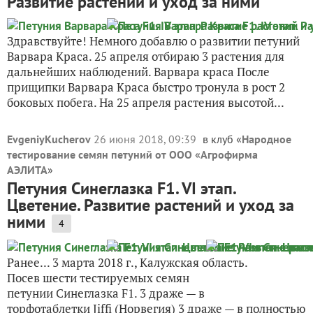
Развитие растений и уход за ними
Здравствуйте! Немного добавлю о развитии петуний
Варвара Краса. 25 апреля отбираю 3 растения для
дальнейших наблюдений. Варвара краса После
прищипки Варвара Краса быстро тронула в рост 2
боковых побега. На 25 апреля растения высотой...
EvgeniyKucherov
26 июня 2018, 09:39
в клуб «
Народное
тестирование семян петуний от ООО «Агрофирма
АЭЛИТА
»
Петуния Синеглазка F1. VI этап.
Цветение. Развитие растений и уход за
ними
4
Ранее... 3 марта 2018 г., Калужская область.
Посев шести тестируемых семян
петунии Синеглазка F1. 3 драже — в
торфотаблетки Jiffi (Норвегия) 3 драже — в полностью