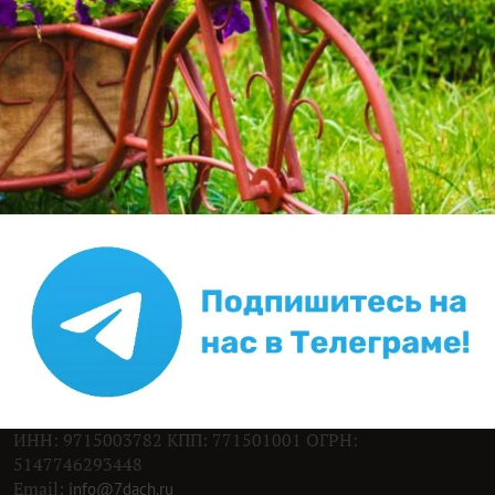
darhantojsibekov8
28 января 2025, 12:29
Какой паук на фотографии?
Подскажите, пожалуйста
2
Подскажите, что это за паук?
Попробуйте искать материалы нашего клуба с
помощью Яндекс.Поиск!
ИНН: 9715003782 КПП: 771501001 ОГРН:
5147746293448
Email:
info@7dach.ru