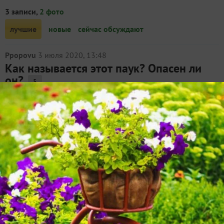
3 записи,
2 фото
лучшие
новые
сейчас обсуждают
Ppopovu
3 июля 2020, 13:48
Как называется этот паук? Опасен ли
он?
5
Размер примерно 2 см. Найден в квартире г. Москва.
Паук. Опасен?
wlad-99
7 сентября 2021, 14:57
Что за паук? Как он называется?
3
Что за паук, подскажите? Полз по стене комнаты
ночью, причем уже второй! Живу на Юге Украины.
Паук Паук Паук