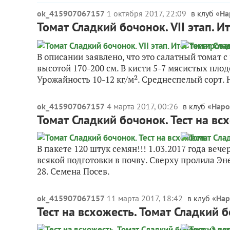
ok_415907067157
1 октября 2017, 22:09
в клуб «
На
Томат Сладкий бочонок. VII этап. И
В описании заявлено, что это салатный томат
высотой 170-200 см. В кисти 5-7 мясистых пло
Урожайность 10-12 кг/м². Среднеспелый сорт. Ну
ok_415907067157
4 марта 2017, 00:26
в клуб «
Наро
Томат Сладкий бочонок. Тест на вс
В пакете 120 штук семян!!! 1.03.2017 года ве
всякой подготовки в почву. Сверху пролила Эн
28. Семена Посев.
ok_415907067157
11 марта 2017, 18:42
в клуб «
Нар
Тест на всхожесть. Томат Сладкий б