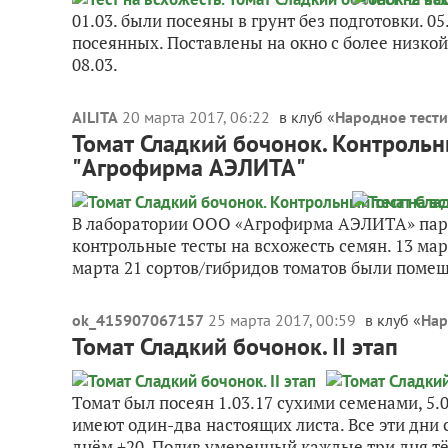
01.03. были посеяны в грунт без подготовки. 0
посеянных. Поставлены на окно с более низкой
08.03.
AILITA
20 марта 2017, 06:22
в клуб «
Народное тест
Томат Сладкий бочонок. Контрольн
"Агрофирма АЭЛИТА"
В лаборатории ООО «Агрофирма АЭЛИТА» пара
контрольные тесты на всхожесть семян. 13 март
марта 21 сортов/гибридов томатов были помещ
ok_415907067157
25 марта 2017, 00:59
в клуб «
Нар
Томат Сладкий бочонок. II этап
Томат был посеян 1.03.17 сухими семенами, 5.0
имеют один-два настоящих листа. Все эти дни 
днём +20. Полив умеренный каждые три дня тё