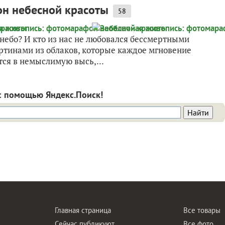
н небесной красоты
58
 небо? И кто из нас не любовался бессмертными
тинами из облаков, которые каждое мгновение
тся в немыслимую высь,...
с помощью Яндекс.Поиск!
Главная страница
Все товары
Сейчас публикуют
Все фото