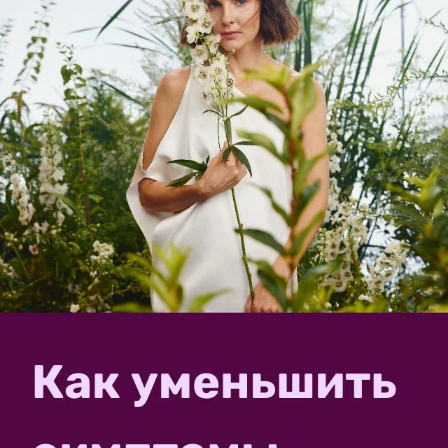
Это может быть полезным:
Тестирование - 2025, или "Каждый труд
благослови, удача"
ЗАПИСЬ РАЗМЕЩЕНА В РАЗДЕЛАХ:
,
,
ЛИЧНЫЙ ОПЫТ ЧИТАТЕЛЕЙ
КОНКУРСЫ
,
,
ПОБЕДИТЕЛИ
ПРИЗЫ
СПАСИБО
комментарии
2
спасибо за запись
в избранное
394
просмотра
Автор записи: