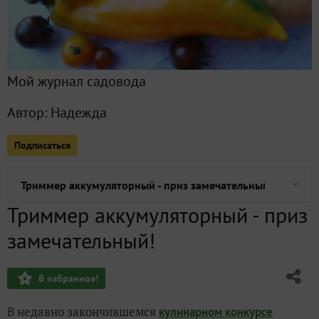
Все публикации
28
Фото
73
Мой журнал садовода
Сейчас обсуждают
Автор:
Надежда
Подписаться
Вишневый соус к мясу
Триммер аккумуляторный - приз замечательный!
Триммер аккумуляторный - приз
Курица жены охотника
замечательный!
Подарок от Fix Price - сертификат на покупки
В избранное!
ХитСад дарить подарки рад!
В недавно закончившемся
кулинарном конкурсе