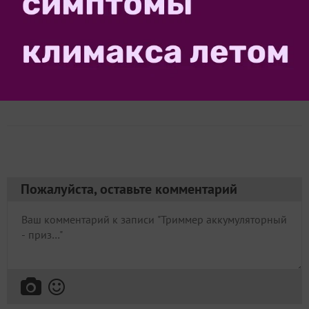
460RU
Надежда
Ямало-Ненецкий АО
11 июля 2025, 19:21
12650
Сказать спасибо!
Пожалуйста, оставьте комментарий