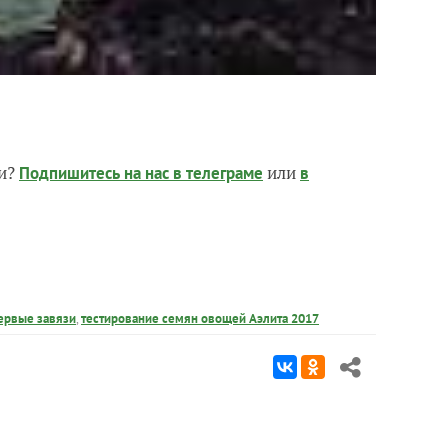
чи?
или
Подпишитесь на нас
в телеграме
в
ервые завязи
,
тестирование семян овощей Аэлита 2017