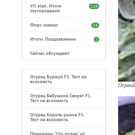
VII этап. Итоги
118
тестирования
Форс-мажор
24
Итоги. Поздравление
2
Сейчас обсуждают
Огурец Буржуй F1. Тест на
всхожесть
Первый
Огурец Бабушкин Секрет F1.
Тест на всхожесть
Огурец Король рынка F1.
Тест на всхожесть
Помидоры "Сто пудов" от