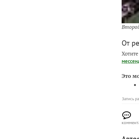
Второй
От р
Хотите
мессен
Это м
Запись р
коммент
Авто