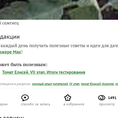
 саженец
едакции
 каждый день получать полезные советы и идеи для да
!
джере Max
ожет быть полезным:
Томат Елисей. VII этап. Итоги тестирования
азмещена в разделах:
личный опыт читателей
,
IV этап
,
томат Елисей (Аэлита)
,
п
1491
арии
спасибо за запись
в избранное
просмотр
р записи: