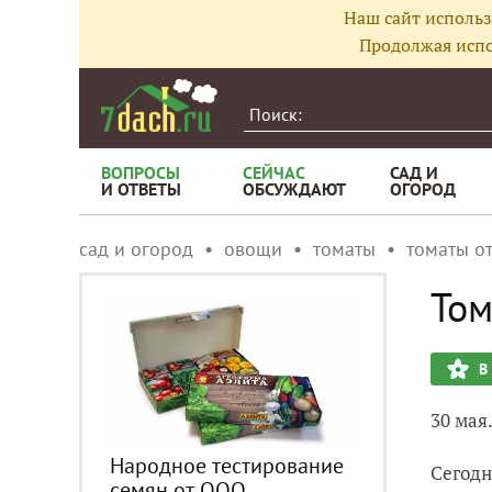
Наш сайт использ
Продолжая испо
ВОПРОСЫ
СЕЙЧАС
САД И
И ОТВЕТЫ
ОБСУЖДАЮТ
ОГОРОД
сад и огород
овощи
томаты
томаты о
Том
В
30 мая
Народное тестирование
Cегодн
семян от ООО