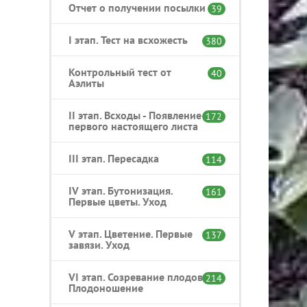
Отчет о получении посылки
39
I этап. Тест на всхожесть
380
Контрольный тест от
40
Аэлиты
II этап. Всходы - Появление
172
первого настоящего листа
III этап. Пересадка
114
IV этап. Бутонизация.
161
Первые цветы. Уход
V этап. Цветение. Первые
137
завязи. Уход
VI этап. Созревание плодов.
214
Плодоношение