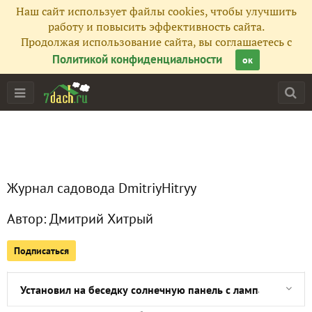
Наш сайт использует файлы cookies, чтобы улучшить
Подписчики
1
работу и повысить эффективность сайта.
Продолжая использование сайта, вы соглашаетесь с
Все публикации
9
Политикой конфиденциальности
ок
Сейчас обсуждают
Ну что... Пришла пора собирать виноград и делать вино
Журнал садовода DmitriyHitryy
Решили построить небольшую мастерскую...
Автор:
Дмитрий Хитрый
Наконец-то построили летнюю беседку. Пристройка к бан
Подписаться
Собрал урожай винограда
Установил на беседку солнечную панель с лампами и зар