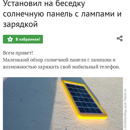
Установил на беседку
Мои питомцы
солнечную панель с лампами и
Теплица… мир внутри нее
зарядкой
Урожай этого лета
В избранное!
Мои теплицы
Всем привет!
Маленький обзор солнечной панели с лампами и
возможностью заряжать свой мобильный телефон.