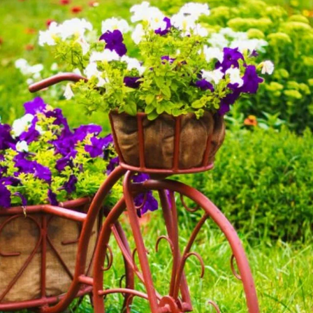
Все ответы и комментарии (
1
)
GladkovaMarina
МОДЕРАТОР
Марина
Россия
31 января 2020, 09:31
Добрый день!
В вашем профиле слева есть меню.
7dach.ru/profile/Ikx/
В разделе «Мой публичный профиль».
Там можно найти избранное.
✿
Ответить
Пожалуйста, оставьте комментарий