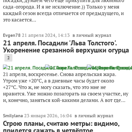
посадки, думаем чего ещё прикупить для любимого
сада-огорода. И я не исключение.)) Только у меня
каждый сезон всегда отличается от предыдущего, и
это касается...
21 апреля 2024, 14:13
в личный журнал
Evgen78
21 апреля. Посадили 'Льва Толстого'.
Укоренение срезанной верхушки огурца
2
21 апреля, воскресенье. Снова апрельская жара.
Утром уже +20°C, а в дневные часы будет около
+27°C. Что ж, не могу сказать, что это мне не
нравится. Уже можно позагорать на своем участке, ну
и, конечно, заняться кой-какими делами. А вот где...
23 января 2026, 16:04
в личный журнал
Smilylana
Строю планы, считаю метры: видимо,
придется сажать в четвёртое