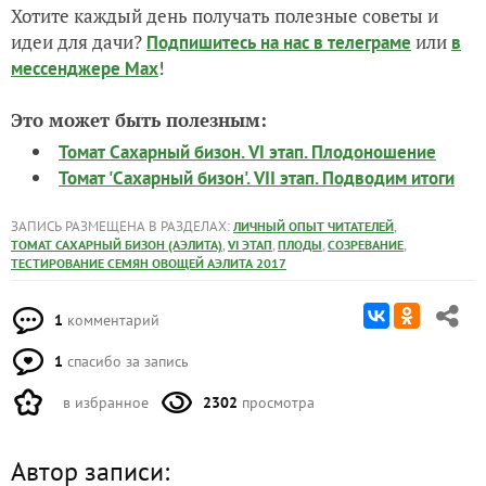
Хотите каждый день получать полезные советы и
идеи для дачи?
или
Подпишитесь на нас
в телеграме
в
!
мессенджере Max
Это может быть полезным:
Томат Сахарный бизон. VI этап. Плодоношение
Томат 'Сахарный бизон'. VII этап. Подводим итоги
ЗАПИСЬ РАЗМЕЩЕНА В РАЗДЕЛАХ:
,
ЛИЧНЫЙ ОПЫТ ЧИТАТЕЛЕЙ
,
,
,
,
ТОМАТ САХАРНЫЙ БИЗОН (АЭЛИТА)
VI ЭТАП
ПЛОДЫ
СОЗРЕВАНИЕ
ТЕСТИРОВАНИЕ СЕМЯН ОВОЩЕЙ АЭЛИТА 2017
1
комментарий
1
спасибо за запись
в избранное
2302
просмотра
Автор записи: