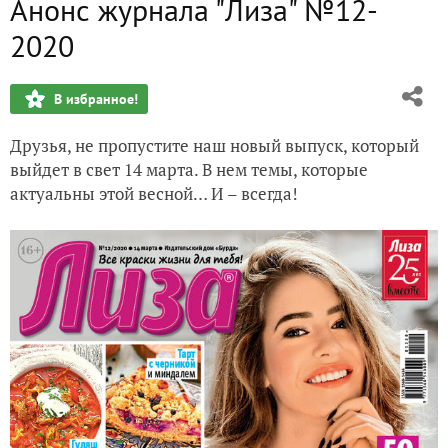
Анонс журнала "Лиза" №12-
Анонс журнала "Лиза" №11-2020
2020
Анонс журнала "Лиза" №09-2020
В избранное!
Анонс журнала "Лиза" №08-2020
Друзья, не пропустите наш новый выпуск, который
Анонс журнала "Лиза" №07-2020
выйдет в свет 14 марта. В нем темы, которые
актуальны этой весной… И – всегда!
Анонс журнала "Лиза" №06-2020
Анонс журнала "Лиза" №05-2020
Анонс журнала "Лиза" №04-2020
Анонс журнала "Лиза" №3-2020
Анонс журнала "Лиза" №02-2020