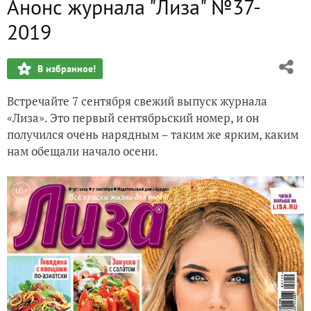
Анонс журнала "Лиза" №37-
Анонс журнала "Лиза" №36-2019
2019
Анонс журнала "Лиза" №35-2019
В избранное!
Анонс журнала "Лиза" №34-2019
Встречайте 7 сентября свежий выпуск журнала
Анонс журнала "Лиза" №33-2019
«Лиза». Это первый сентябрьский номер, и он
получился очень нарядным – таким же ярким, каким
Анонс журнала "Лиза" №31-2019
нам обещали начало осени.