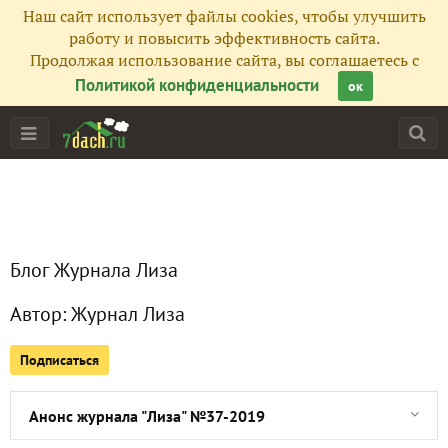
Наш сайт использует файлы cookies, чтобы улучшить
Все публикации
37
работу и повысить эффективность сайта.
Продолжая использование сайта, вы соглашаетесь с
Сейчас обсуждают
Политикой конфиденциальности
ок
Анонс журнала "Лиза" №42-2019
Анонс журнала "Лиза" №41-2019
Блог Журнала Лиза
Анонс журнала "Лиза" №40-2019
Автор:
Журнал Лиза
Анонс журнала "Лиза" №39-2019
Подписаться
Анонс журнала "Лиза" №38-2019
Анонс журнала "Лиза" №37-2019