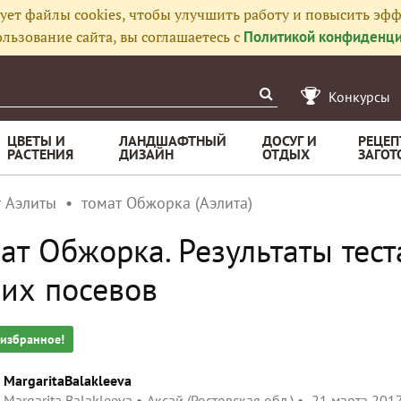
ует файлы cookies, чтобы улучшить работу и повысить эфф
льзование сайта, вы соглашаетесь с
Политикой конфиденци
Конкурсы
ЦВЕТЫ И
ЛАНДШАФТНЫЙ
ДОСУГ И
РЕЦЕП
РАСТЕНИЯ
ДИЗАЙН
ОТДЫХ
ЗАГОТ
т Аэлиты
томат Обжорка (Аэлита)
ат Обжорка. Результаты тест
их посевов
 избранное!
MargaritaBalakleeva
Margarita Balakleeva
Аксай (Ростовская обл.)
21 марта 2017