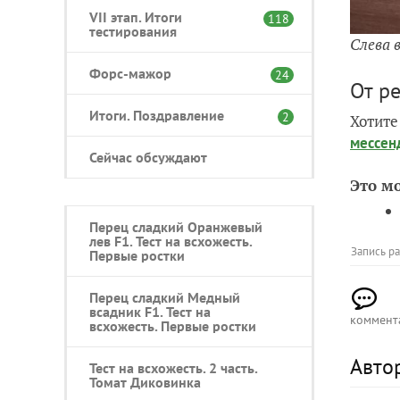
VII этап. Итоги
118
тестирования
Слева 
Форс-мажор
24
От р
Итоги. Поздравление
2
Хотите
мессен
Сейчас обсуждают
Это м
Перец сладкий Оранжевый
лев F1. Тест на всхожесть.
Запись р
Первые ростки
Перец сладкий Медный
всадник F1. Тест на
коммент
всхожесть. Первые ростки
Авто
Тест на всхожесть. 2 часть.
Томат Диковинка