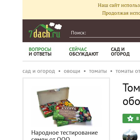
Наш сайт использ
Продолжая испо
ВОПРОСЫ
СЕЙЧАС
САД И
И ОТВЕТЫ
ОБСУЖДАЮТ
ОГОРОД
сад и огород
овощи
томаты
томаты о
Том
обо
В
Народное тестирование
семян от ООО