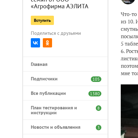
«Агрофирма АЭЛИТА
Что-то
Вступить
из 10.
смутны
Поделиться с друзьями
посылк
5 табл
6. Рос
листик
Главная
поэтом
мне то
Подписчики
105
Все публикации
1380
План тестирования и
8
инструкции
Новости и объявления
3