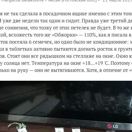
 я не так сделала в посадочном ящике именно с этим то
 И уже две недели так один и сидит. Правда уже третий 
е сомнения, что толку от этих петелек не будет. В то же
ой, всхожесть того же «Обжорки» — 110%, как я писала в 
еток посеяла 6 семечек, но одно было не кондиционное: 
тки в таблетках активно пытаются догнать росток в гру
ов. Стоят они все рядышком на стеллаже на окне. Окно 
у солнца нет. Температура на окне +18...+19 'С. Поэтому
лько на руку — они не вытягиваются. Хотя, в отличие от