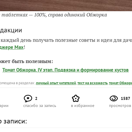
в таблетках — 100%, справа одинокий Обжорка
едакции
 каждый день получать полезные советы и идеи для да
!
джере Max
ожет быть полезным:
Томат Обжорка. IV этап. Подвязка и формирование кустов
азмещена в разделах:
личный опыт читателей
,
тест на всхожесть
,
томат Обжорк
2
1587
арии
спасибо за запись
в избранное
просмотров
р записи: