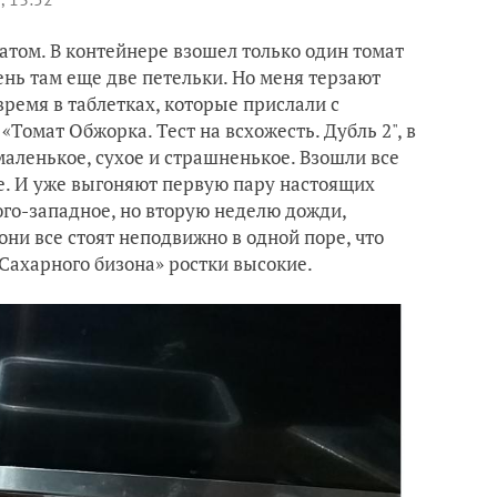
матом. В контейнере взошел только один томат
день там еще две петельки. Но меня терзают
 время в таблетках, которые прислали с
«Томат Обжорка. Тест на всхожесть. Дубль 2", в
маленькое, сухое и страшненькое. Взошли все
нте. И уже выгоняют первую пару настоящих
юго-западное, но вторую неделю дожди,
 они все стоят неподвижно в одной поре, что
 «Сахарного бизона» ростки высокие.