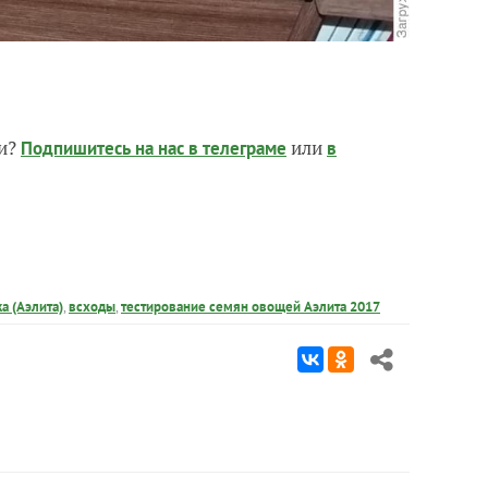
чи?
или
Подпишитесь на нас
в телеграме
в
а (Аэлита)
,
всходы
,
тестирование семян овощей Аэлита 2017