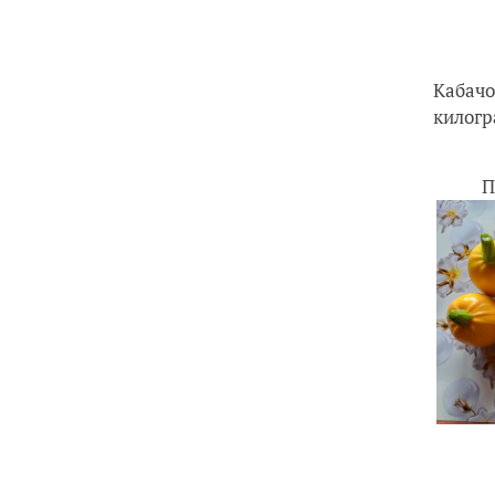
Кабачо
килогр
П