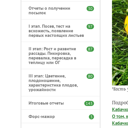
Отчеты о получении
30
посылок
I этап. Посев, тест на
97
всхожесть, появление
первых настоящих листьев
II этап: Рост и развитие
87
рассады. Пикировка,
перевалка, пересадка в
теплицу или ОГ
III этап: Цветение,
80
плодоношение,
характеристика плодов,
Часть 
урожайности
Подроб
Итоговые отчеты
143
Кабачк
О том, 
Форс-мажор
3
Кабачк