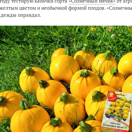
 году тестирую кабачки сорта
«Солнечный мячик»
от агр
желтым цветом и необычной формой плодов. «Солнечны
адежды оправдал.