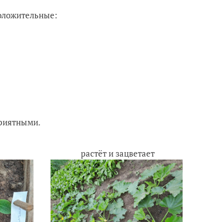
оложительные:
приятными.
растёт и зацветает