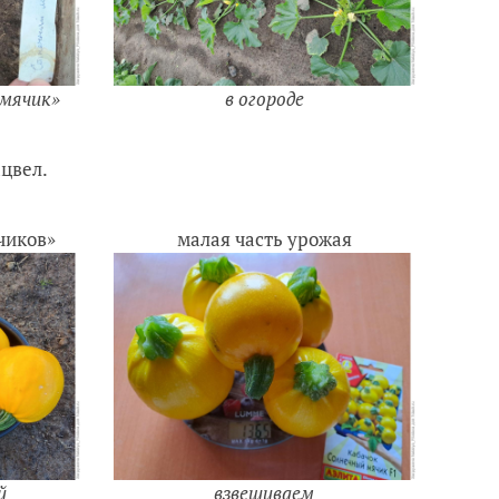
 мячик»
в огороде
цвел.
чиков»
малая часть урожая
й
взвешиваем