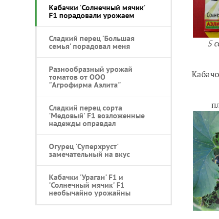
Кабачки 'Солнечный мячик'
F1 порадовали урожаем
Сладкий перец 'Большая
5 
семья' порадовал меня
Разнообразный урожай
Кабачо
томатов от ООО
"Агрофирма Аэлита"
п
Сладкий перец сорта
'Медовый' F1 возложенные
надежды оправдал
Огурец 'Суперхруст'
замечательный на вкус
Кабачки 'Ураган' F1 и
'Солнечный мячик' F1
необычайно урожайны