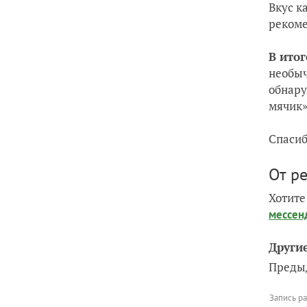
Вкус к
рекоме
В ито
необыч
обнару
мячик»
Спасиб
От р
Хотите
мессен
Други
Преды
Запись р