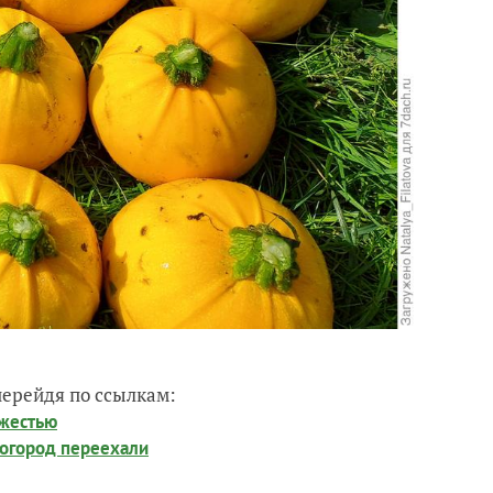
перейдя по ссылкам:
ожестью
в огород переехали