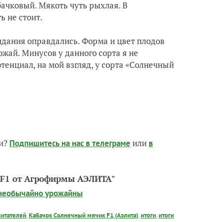
ачковый. Мякоть чуть рыхлая. В
 не стоит.
идания оправдались. Форма и цвет плодов
жай. Минусов у данного сорта я не
тенциал, на мой взгляд, у сорта «Солнечный
чи?
или
Подпишитесь на нас
в телеграме
в
к F1 от Агрофирмы АЭЛИТА"
1 необычайно урожайны
читателей
,
Кабачок Солнечный мячик F1 (Аэлита)
,
итоги
,
итоги