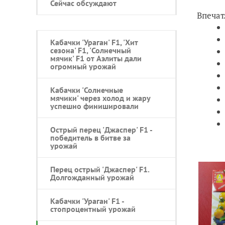
Сейчас обсуждают
Впечат
Кабачки 'Ураган' F1, 'Хит
сезона' F1, 'Солнечный
мячик' F1 от Аэлиты дали
огромный урожай
Кабачки 'Солнечные
мячики' через холод и жару
успешно финишировали
Острый перец 'Джаспер' F1 -
победитель в битве за
урожай
Перец острый 'Джаспер' F1.
Долгожданный урожай
Кабачки 'Ураган' F1 -
стопроцентный урожай