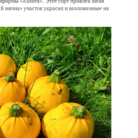
офирмы «Аэлита». Этот сорт привлек меня
й мячик» участок украсил и возложенные на