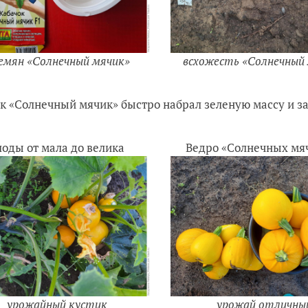
семян «Солнечный мячик»
всхожесть «Солнечный
к «Солнечный мячик» быстро набрал зеленую массу и за
лоды от мала до велика
Ведро «Солнечных мя
урожайный кустик
урожай отличны