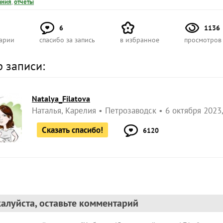
ания
,
отчеты
6
1136
арии
спасибо за запись
в избранное
просмотров
р записи:
Natalya_Filatova
Наталья, Карелия
Петрозаводск
6 октября 2023,
Сказать спасибо!
6120
алуйста, оставьте комментарий