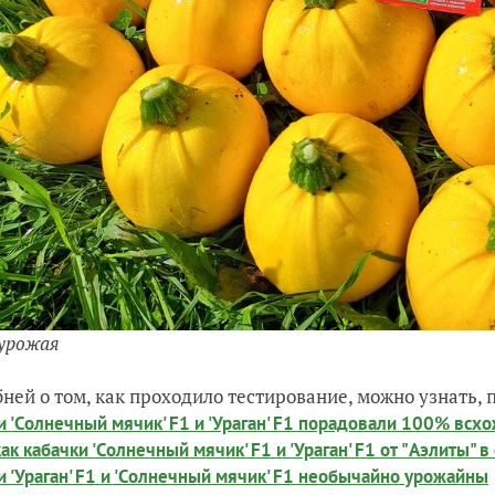
урожая
ней о том, как проходило тестирование, можно узнать, 
и 'Солнечный мячик' F1 и 'Ураган' F1 порадовали 100% всх
как кабачки 'Солнечный мячик' F1 и 'Ураган' F1 от "Аэлиты" 
и 'Ураган' F1 и 'Солнечный мячик' F1 необычайно урожайны