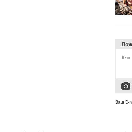
Пож
Ваш E-m