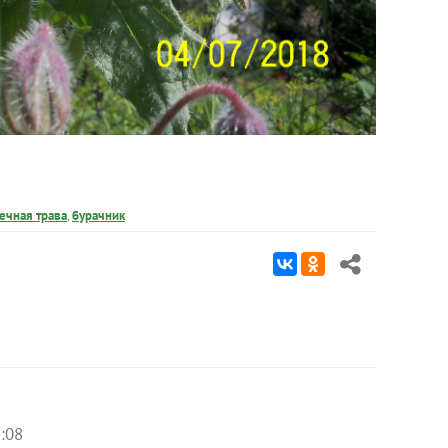
ечная трава
,
бурачник
7:08