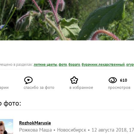
мещено в разделах:
летние цветы
,
фото
,
бораго
,
бурачник лекарственный
,
огур
610
арии
спасибо за фото
в избранное
просмотров
р фото:
RozhokMarusia
Рожкова Маша
Новосибирск
12 августа 2018, 1