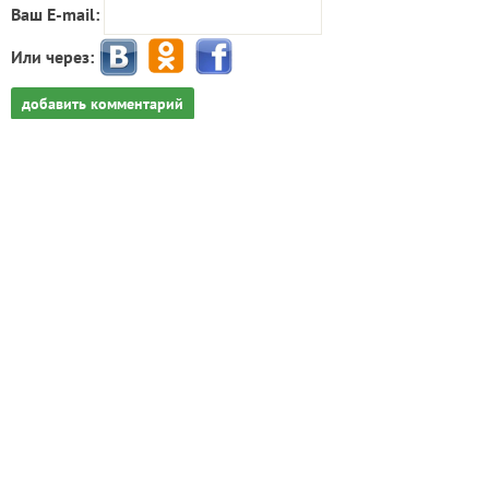
Ваш E-mail:
Или через:
добавить комментарий
Попробуйте искать материалы нашего клуба с
помощью Яндекс.Поиск!
ИНН: 9715003782 КПП: 771501001 ОГРН:
5147746293448
Email:
info@7dach.ru
Тел: +7 (916) 710-7449 (семена не продаем!)
Главная страница