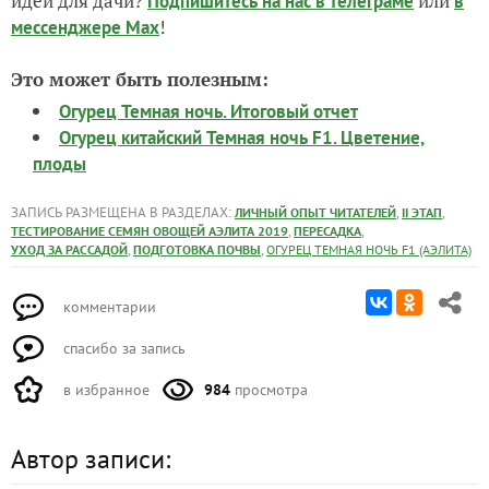
идеи для дачи?
или
Подпишитесь на нас
в телеграме
в
!
мессенджере Max
Это может быть полезным:
Огурец Темная ночь. Итоговый отчет
Огурец китайский Темная ночь F1. Цветение,
плоды
ЗАПИСЬ РАЗМЕЩЕНА В РАЗДЕЛАХ:
,
,
ЛИЧНЫЙ ОПЫТ ЧИТАТЕЛЕЙ
II ЭТАП
,
,
ТЕСТИРОВАНИЕ СЕМЯН ОВОЩЕЙ АЭЛИТА 2019
ПЕРЕСАДКА
,
,
УХОД ЗА РАССАДОЙ
ПОДГОТОВКА ПОЧВЫ
ОГУРЕЦ ТЕМНАЯ НОЧЬ F1 (АЭЛИТА)
комментарии
спасибо за запись
в избранное
984
просмотра
Автор записи: