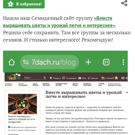
В избранное!
Хождение по музеям
Нашла наш Семидачный сайт-группу
«Вместе
.
выращивать цветы и урожай легче и интереснее»
Солнышко, солнышко, загляни в мое окошко
Решила себе сохранить. Там все группы за несколько
сезонов. И столько интересного! Рекомендую!