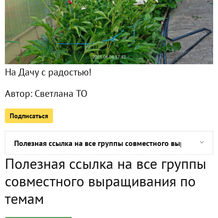
Сезон-2025 (19). Баклажаны
Сезон-2025 (19). Перцы сладкие
На Дачу с радостью!
Погода в марте 2025 сезона
Автор:
Светлана ТО
Раз-два-три, раз-два-три... Вальсируем!
Подписаться
"Арткоммуналка" - есть такой музей
Полезная ссылка на все группы совместного выращивани
Полезная ссылка на все группы
Парадоксы рейтинга дачных журналов в конце февраля 2
совместного выращивания по
Ура, снежок и морозец! Дождались!
темам
Сезон-2025. Замачивание семян перца и баклажанов в "Л