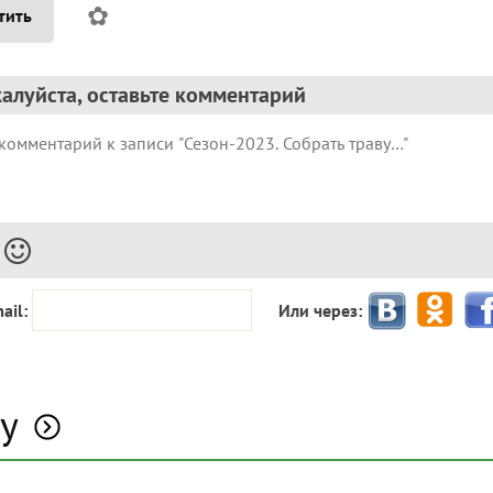
✿
тить
алуйста, оставьте комментарий
ail:
Или через:
у