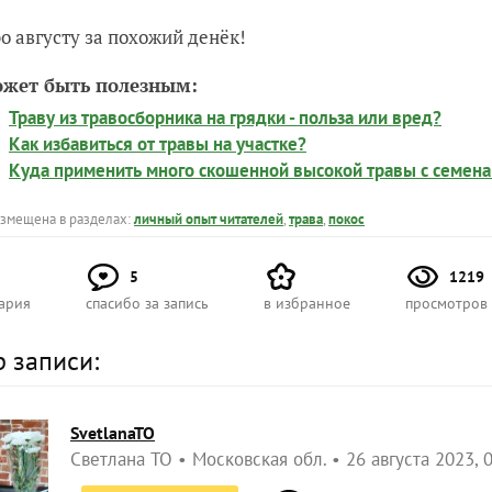
о августу за похожий денёк!
ожет быть полезным:
Траву из травосборника на грядки - польза или вред?
Как избавиться от травы на участке?
Куда применить много скошенной высокой травы с семен
азмещена в разделах:
личный опыт читателей
,
трава
,
покос
5
1219
ария
спасибо за запись
в избранное
просмотров
р записи:
SvetlanaTO
Светлана ТО
Московская обл.
26 августа 2023, 