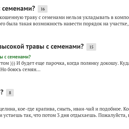
с семенами?
16
 скошенную траву с семенами нельзя укладывать в компо
ого была такая возможность навести порядок на участке, 
высокой травы с семенами?
15
остом ))) И будет еще парочка, когда полянку докошу. К
Но боюсь семян...
е?
8
целина, кое-где крапива, сныть, иван-чай и подобное. К
и устаешь так, что потом 3 дня отдыхаешь. Пожалуйста, н