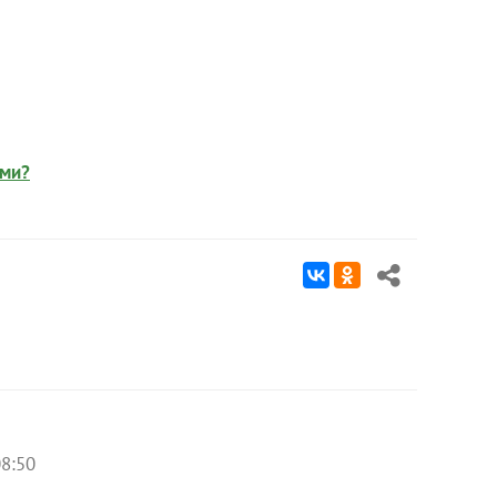
ами?
08:50