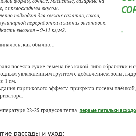
идной формы, сочные, мясистые, сахарные на
СО
е, с превосходным вкусом.
лепно подходят для свежих салатов, соков,
кулинарной переработки и зимних заготовок.
.
ность высокая – 9-11 кг/м2.
чиналось, как обычно...
раля посеяла сухие семена без какой-либо обработки и
одным увлажнённым грунтом с добавлением золы, гидро
е 1 см.
здания парникового эффекта прикрыла посевы плёнкой,
ризатора.
мпературе 22-25 градусов тепла
первые петельки всход
итие рассады и уход
: