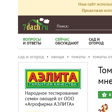
Наш сайт использ
Продолжая испо
ВОПРОСЫ
СЕЙЧАС
САД И
И ОТВЕТЫ
ОБСУЖДАЮТ
ОГОРОД
сад и огород
овощи
томаты
томаты о
Том
мне
Народное тестирование
В
семян овощей от ООО
«Агрофирма АЭЛИТА»