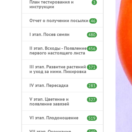
План тестирования и
3
инструкции
Отчет о получении посылки
46
I этап. Посев семян
480
II этап. Всходы - Появление
456
первого настоящего листа
III этап. Развитие растений
371
и уход за ними. Пикировка
IV этап. Пересадка
283
V этап. Цветение и
327
появление завязей
VI этап. Плодоношение
519
VII этап. Окончание
240