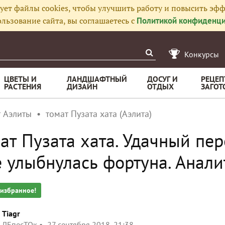
ует файлы cookies, чтобы улучшить работу и повысить эфф
льзование сайта, вы соглашаетесь с
Политикой конфиденци
Конкурсы
ЦВЕТЫ И
ЛАНДШАФТНЫЙ
ДОСУГ И
РЕЦЕП
РАСТЕНИЯ
ДИЗАЙН
ОТДЫХ
ЗАГОТ
т Аэлиты
томат Пузата хата (Аэлита)
ат Пузата хата. Удачный пере
 улыбнулась фортуна. Анали
 избранное!
Tiagr
ЛЕпесТОк
27 сентября 2018, 21:38