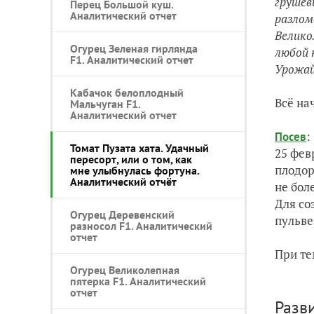
грушев
Перец Большой куш.
Аналитический отчет
разлом
Велико
Огурец Зеленая гирлянда
любой 
F1. Аналитический отчет
Урожай
Кабачок белоплодный
Всё на
Мальчуган F1.
Аналитический отчет
:
Посев
Томат Пузата хата. Удачный
25 фев
пересорт, или о том, как
плодор
мне улыбнулась фортуна.
Аналитический отчёт
не боле
Для со
Огурец Деревенский
пульве
разносол F1. Аналитический
отчет
При те
Огурец Великолепная
пятерка F1. Аналитический
отчет
Разв