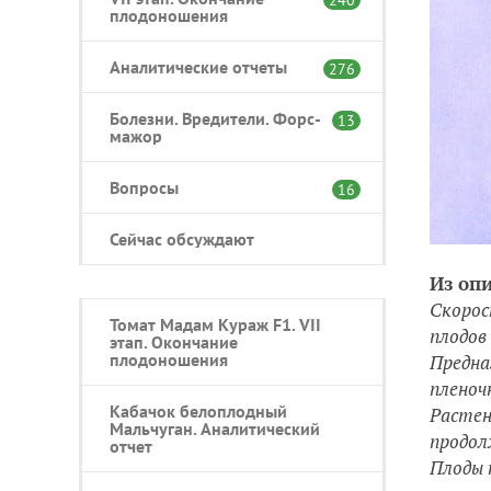
плодоношения
Аналитические отчеты
276
Болезни. Вредители. Форс-
13
мажор
Вопросы
16
Сейчас обсуждают
Из опи
Скорос
Томат Мадам Кураж F1. VII
плодов 
этап. Окончание
плодоношения
Предна
пленоч
Кабачок белоплодный
Растен
Мальчуган. Аналитический
продол
отчет
Плоды 