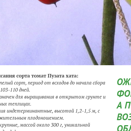
сания сорта томат Пузата хата:
ОЖ
пелый сорт, период от всходов до начала сбора
103-110 дней.
ФО
значен для выращивания в открытом грунте и
А 
ных теплицах.
ия индетерминантные, высотой 1,2-1,5 м, с
ВО
жительным плодоношением.
крупные, массой около 300 г, уникальной
ОБ