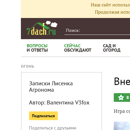
Наш сайт использ
Продолжая испо
ВОПРОСЫ
СЕЙЧАС
САД И
И ОТВЕТЫ
ОБСУЖДАЮТ
ОГОРОД
огонь
Вне
Записки Лисенка
Агронома
В
Автор:
Валентина V3fox
Игра с
Подписаться
Поделиться с друзьями