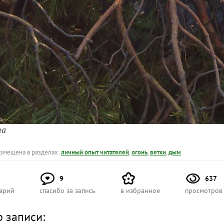
та
азмещена в разделах:
личный опыт читателей
,
огонь
,
ветки
,
дым
9
637
арий
спасибо за запись
в избранное
просмотров
р записи: