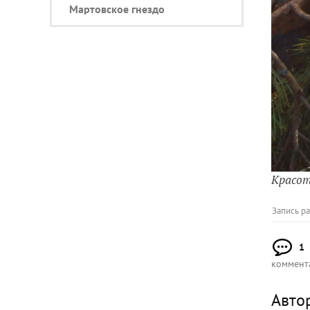
Мартовское гнездо
Красо
Запись р
1
коммент
Авто