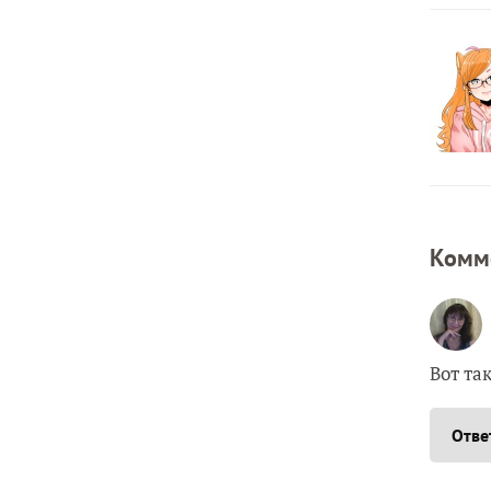
Комм
Вот та
Отве