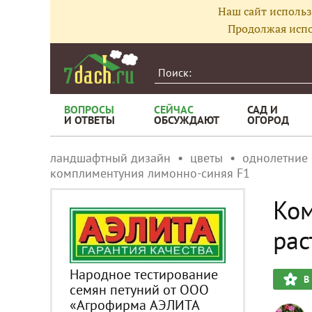
Наш сайт использ
Продолжая испо
ВОПРОСЫ
СЕЙЧАС
САД И
И ОТВЕТЫ
ОБСУЖДАЮТ
ОГОРОД
ландшафтный дизайн
цветы
однолетние
комплиментуния лимонно-синяя F1
Ком
рас
Народное тестирование
В
семян петуний от ООО
«Агрофирма АЭЛИТА