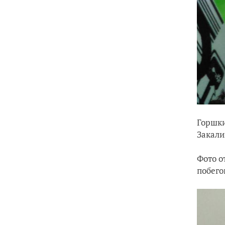
Горшки
Закали
Фото о
побего