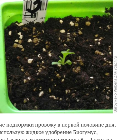
ые подкормки провожу в первой половине дня,
использую жидкое удобрение Биогумус,
а 1 л воды, и витамины группы В — 1 амп. на