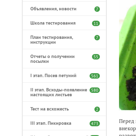
Объявления, новости
7
Школа тестирования
11
План тестирования,
7
инструкции
Отчеты о получении
55
посылки
I этап. Посев петуний
561
II этап. Всходы-появление
580
настоящих листьев
Тест на всхожесть
2
Перед 
III этап. Пикировка
473
внекор
развож