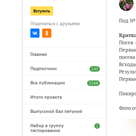
Вступить
Под № 
Поделиться с друзьями
Кратка
Посев 
Первые
Главная
посева
Всходы
Подписчики
145
Резуль
Первые
Все публикации
3248
Пикиро
Итоги проекта
Фото от
Выпускной бал петуний
Набор в группу
1
тестирования