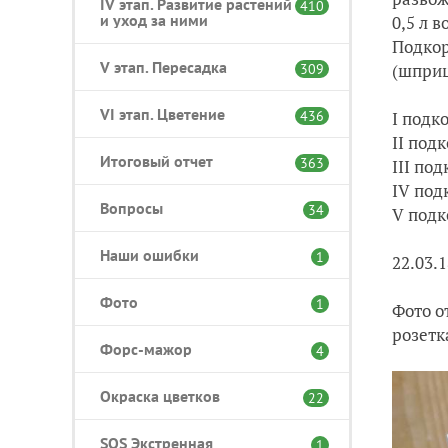
IV этап. Развитие растений
410
и уход за ними
0,5 л 
Подкор
V этап. Пересадка
(шприц
309
VI этап. Цветение
436
I подк
II под
Итоговый отчет
363
III по
IV под
Вопросы
34
V подк
Наши ошибки
1
22.03.
Фото
1
Фото от
розетк
Форс-мажор
4
Окраска цветков
22
SOS Экстренная
1