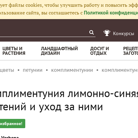
ует файлы cookies, чтобы улучшить работу и повысить эфф
льзование сайта, вы соглашаетесь с
Политикой конфиденци
Конкурсы
ЦВЕТЫ И
ЛАНДШАФТНЫЙ
ДОСУГ И
РЕЦЕП
РАСТЕНИЯ
ДИЗАЙН
ОТДЫХ
ЗАГОТ
 цветы
петунии
комплиментунии
комплиментун
плиментуния лимонно-синяя 
тений и уход за ними
 избранное!
Verbena