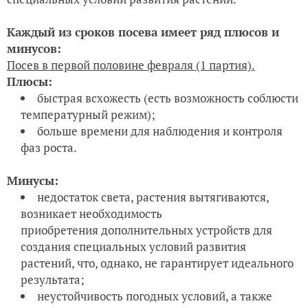
Цветение 11.06.18
7. Выводы и впечатления
1. Окраска цветков соответствует описанию
производителя.
Диаметр цветков не соответствует
заявленным 9 см, при фактическом диаметре цветка
5 см назвать эту петунию крупноцветковой
невозможно. Из всех предоставленных на
тестирование сортов у петунии Марко Поло мятный
лайм самые мелкие цветы. Оттенок цветов также не
впечатлил. В защиту сорта хочу сказать, цветов
огромное количество! Аромат не уловила.
2. Размер куста также не соответствует заявленным
данным.
В описании производитель указывает, что в