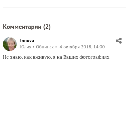
Августовское цветение петунии МП Мятный лайм F1
(фото от 14.08.18)
От редакции
на даче нужен проточный
Когда и почему
воднонагреватель и
. Прочитайте
как его выбрать
редакционный разбор.
ЗАПИСЬ РАЗМЕЩЕНА В РАЗДЕЛАХ:
,
,
ЛИЧНЫЙ ОПЫТ ЧИТАТЕЛЕЙ
ПЕТУНИИ
,
,
ПЕТУНИИ АЭЛИТА
ПЕТУНИЯ МАРКО ПОЛО F1 (АЭЛИТА)
,
,
,
ПЕТУНИЯ МАРКО ПОЛО F1 МЯТНЫЙ ЛАЙМ
ИТОГИ
ИТОГИ ТЕСТИРОВАНИЯ
ТЕСТИРОВАНИЕ СЕМЯН ПЕТУНИЙ АЭЛИТА 2018