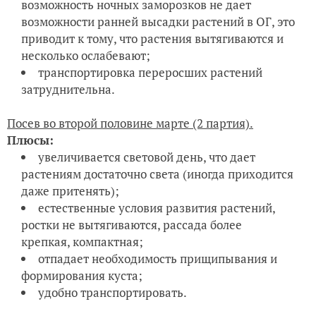
диаметре растение достигает 100 см. У меня
получился компактный куст, достигающий в ширину
60 см.
3. Такие погодные условия, как
э
кстремальная жара
от
+40°С и выше, полив 1 раз в 7 дней, ветреная
засушливая погода — петуния
Марко Поло мятный
лайм F1
выдержала с честью, цветение
продолжается.
4. Тестируемые семена высеивались двумя
партиями, с тем чтобы
определить наиболее
подходящие сроки посева для нашего региона,
возможность выращивания данных цветов
новичками без достаточных навыков с
минимальными возможностями создания
специальных условий развития растений.
Каждый из сроков посева имеет ряд плюсов и