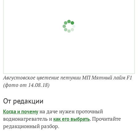
приводит к тому, что растения вытягиваются и
несколько ослабевают;
транспортировка переросших растений
затруднительна.
Посев во второй половине марте (2 партия).
Плюсы:
увеличивается световой день, что дает
растениям достаточно света (иногда приходится
даже притенять);
естественные условия развития растений,
ростки не вытягиваются, рассада более
крепкая, компактная;
отпадает необходимость прищипывания и
формирования куста;
удобно транспортировать.
Минусы:
сложнее соблюсти температурный режим для