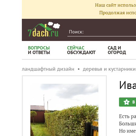
Наш сайт использ
Продолжая испо
ВОПРОСЫ
СЕЙЧАС
САД И
И ОТВЕТЫ
ОБСУЖДАЮТ
ОГОРОД
ландшафтный дизайн
деревья и кустарники
Ива
В
Есть р
Больши
Но име