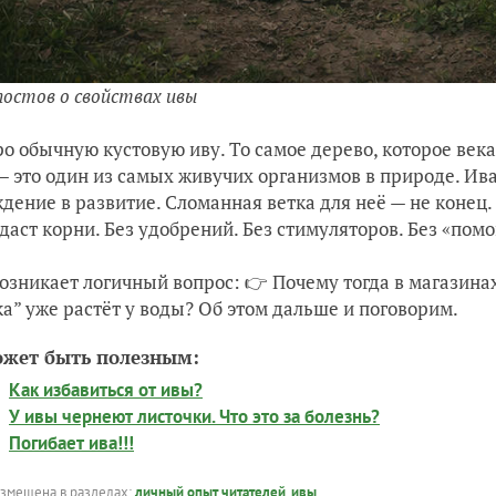
постов о свойствах ивы
ро обычную кустовую иву. То самое дерево, которое век
— это один из самых живучих организмов в природе. Ива
дение в развитие. Сломанная ветка для неё — не конец.
 даст корни. Без удобрений. Без стимуляторов. Без «пом
возникает логичный вопрос: 👉 Почему тогда в магазина
а” уже растёт у воды? Об этом дальше и поговорим.
ожет быть полезным:
Как избавиться от ивы?
У ивы чернеют листочки. Что это за болезнь?
Погибает ива!!!
азмещена в разделах:
личный опыт читателей
,
ивы