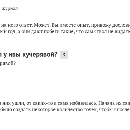
й журнал
 на него ответ. Может, Вы имеете опыт, привожу дословн
 год, а они дают побеги такие, что сам ствол не видать.
я у ивы кучерявой?
5
ерявой?
них ушли, от каких-то я сама избавилась. Начала их саж
было создать некоторое количество точек, чтобы впосле