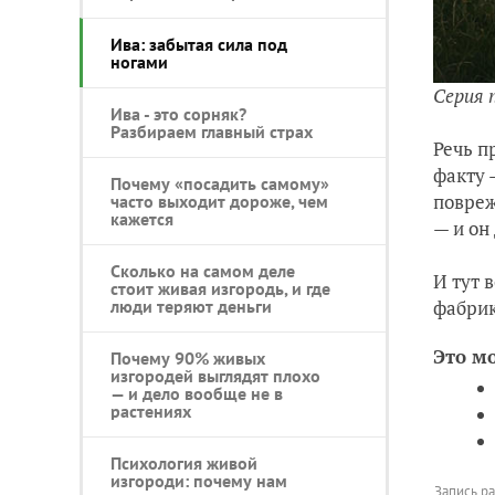
Ива: забытая сила под
ногами
Серия 
Ива - это сорняк?
Разбираем главный страх
Речь п
факту 
Почему «посадить самому»
повреж
часто выходит дороже, чем
кажется
— и он
Сколько на самом деле
И тут 
стоит живая изгородь, и где
фабрик
люди теряют деньги
Это м
Почему 90% живых
изгородей выглядят плохо
— и дело вообще не в
растениях
Психология живой
изгороди: почему нам
Запись р