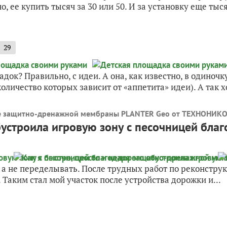
 ее купить тысяч за 30 или 50. И за установку еще тысяч
29
док? Правильно, с идеи. А она, как известно, в одиночк
оличество которых зависит от «аппетита» идеи). А так хо
е защитно-дренажной мембраны PLANTER Geo от ТЕХНОНИК
обустроила игровую зону с песочницей бл
я, а не переделывать. После трудных работ по реконстр
 Таким стал мой участок после устройства дорожки и...