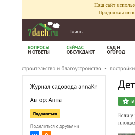
Наш сайт использ
Продолжая испо
ВОПРОСЫ
СЕЙЧАС
САД И
И ОТВЕТЫ
ОБСУЖДАЮТ
ОГОРОД
строительство и благоустройство
постройки
Дет
Журнал садовода annaKn
Автор:
Анна
В
Подписаться
Если у
площад
Поделиться с друзьями