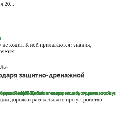
 20...
у не ходит. К ней прилагаются: знания,
чется...
»
ОЛЬ
агодаря защитно-дренажной
укции дорожки рассказывать про устройство