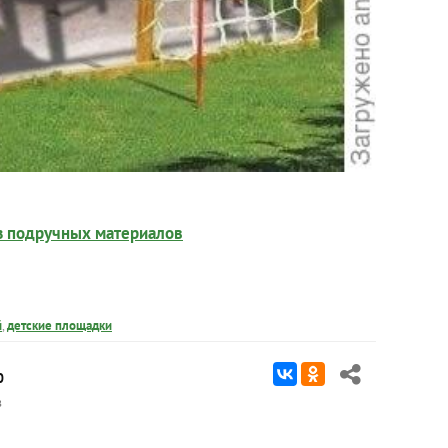
из подручных материалов
й
,
детские площадки
0
в