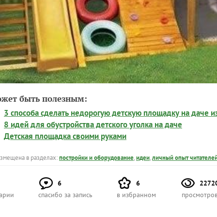
ожет быть полезным:
3 способа сделать недорогую детскую площадку на даче 
8 идей для обустройства детского уголка на даче
Детская площадка своими руками
азмещена в разделах:
постройки и оборудование
,
идеи
,
личный опыт читателе
6
6
2272
арии
спасибо за запись
в избранном
просмотро