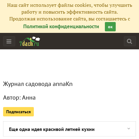
Наш сайт использует файлы cookies, чтобы улучшить
Все публикации
90
работу и повысить эффективность сайта.
Продолжая использование сайта, вы соглашаетесь с
Сейчас обсуждают
Политикой конфиденциальности
ок
Дачный прудик может быть и таким
Очень красивый дворик
Журнал садовода annaKn
Красивая литая беседка
Автор:
Анна
Красивый мангал
Подписаться
Идея красивого оформления дорожек
Еще одна идея красивой летней кухни