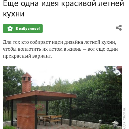
Еще одна идея красивой летней
Еще одна красивая беседка
кухни
Небольшая грядка - спираль
В избранное!
Рисуем на заборе
Для тех кто собирает идеи дизайна летней кухни,
Симпатичный курятник
чтобы воплотить их летом в жизнь — вот еще один
прекрасный вариант.
Еще одно прекрасное кашпо