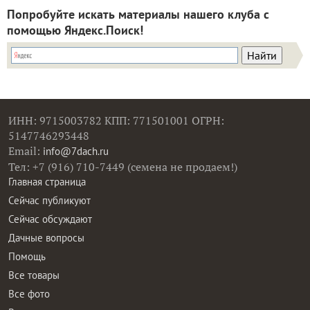
Попробуйте искать материалы нашего клуба с
помощью Яндекс.Поиск!
ИНН: 9715003782 КПП: 771501001 ОГРН:
5147746293448
Email:
info@7dach.ru
Тел: +7 (916) 710-7449 (семена не продаем!)
Главная страница
Сейчас публикуют
Сейчас обсуждают
Дачные вопросы
Помощь
Все товары
Все фото