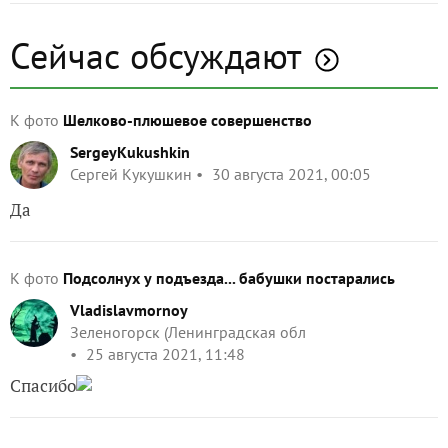
гостинцы
Сейчас обсуждают
К фото
Шелково-плюшевое совершенство
SergeyKukushkin
Сергей Кукушкин
30 августа 2021, 00:05
Да
К фото
Подсолнух у подъезда... бабушки постарались
Vladislavmornoy
Зеленогорск (Ленинградская обл
25 августа 2021, 11:48
Спасибо