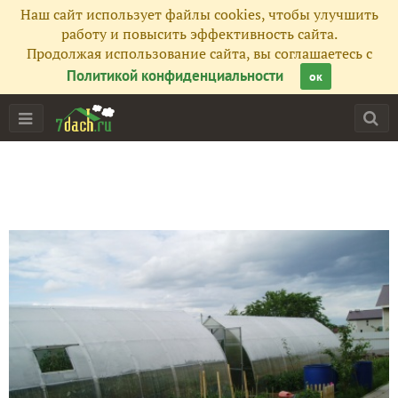
Главная
Наш сайт использует файлы cookies, чтобы улучшить
работу и повысить эффективность сайта.
Подписчики
7
Продолжая использование сайта, вы соглашаетесь с
Политикой конфиденциальности
ок
Все публикации
14
Фото
2
Сейчас обсуждают
Огурец Пучковое очарование F1. VI этап. Плодоношение
Огурец Пучковое очарование F1. V этап (2). Цветение и п
Огурец Пучковое очарование F1. V этап. Цветение и появ